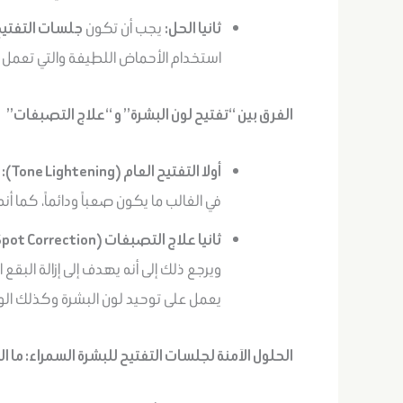
ثانيا الحل:
يجب أن تكون
جلسات التفتيح
استخدام الأحماض اللطيفة والتي تعمل ب
الفرق بين “تفتيح لون البشرة” و “علاج التصبغات”
أولا التفتيح العام (Tone Lightening):
و
في الغالب ما يكون صعباً ودائماً، كما
ثانيا علاج التصبغات (Spot Correction):
ويرجع ذلك إلى أنه يهدف إلى إزالة البقع 
يعمل على توحيد لون البشرة وكذلك الوص
الحلول الآمنة لجلسات التفتيح للبشرة السمراء: ما 