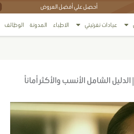
ch
أحصل علي أفضل العروض
ﻋﻴﺎدات ﻧﻔﺮﺗﻴﺘﻲ
اﻻﻃﺒﺎء
اﻟﻤﺪوﻧﺔ
الوظائف
لدليل الشامل الأنسب والأكثر أماناً