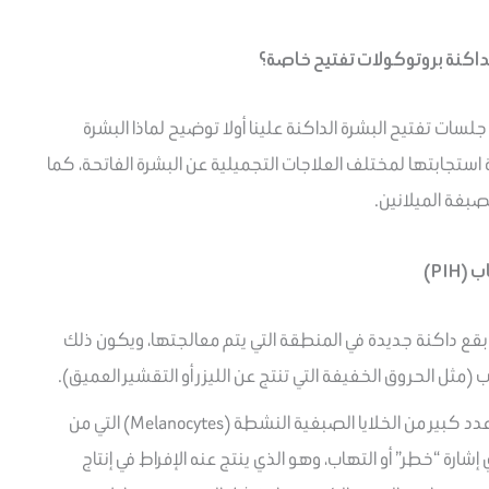
لداكنة بروتوكولات تفتيح خاصة؟
ات تفتيح البشرة الداكنة علينا أولا توضيح لماذا البشرة
استجابتها لمختلف العلاجات التجميلية عن البشرة الفاتحة، كما
صبغة الميلانين.
PIH)
قع داكنة جديدة في المنطقة التي يتم معالجتها، ويكون ذلك
ب (مثل الحروق الخفيفة التي تنتج عن الليزر أو التقشير العميق).
على عدد كبير من الخلايا الصبغية النشطة (Melanocytes) التي من
شارة “خطر” أو التهاب، وهو الذي ينتج عنه الإفراط في إنتاج