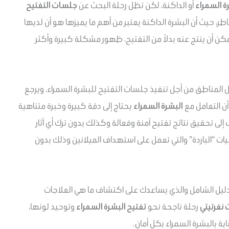
ة السمراء
أو الداكنة، لكن تظل رحلة البحث عن
جلسات التفتيح
ر، حيث أن البشرة الداكنة يعتبر من أهم ما يميزها هو أن لديها
كن أن ينتج عنه بدلاً من التفتيح، ظهور مشكلة كبيرة وأكثر
 المناطق من أجل تنفيذ جلسات التفتيح للبشرة السمراء، ويرجع
أن التعامل مع
البشرة السمراء
يحتاج إلى دقة كبيرة وخبرة متناهية
 تحقيق نتائج تفتيح آمنة وفعالة وكذلك بدون ترك أي آثار
يات “الباردة” والتي تعمل على استهداف الميلانين وذلك بدون
ليل الشامل والذي يساعدك على اكتشاف ما هي العلاجات
 نفرتيتي
رحلة ناجحة نحو
تفتيح البشرة السمراء
وتوحيد لونها،
ة بالبشرة السمراء بكل أمان.