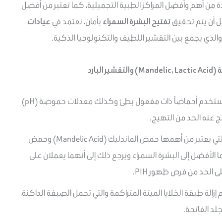
دة من أهم وأفضل المراكز الطبية التجميلية، كما تعتبر من أفضل
ل أن يتم تحقيق
تفتيح البشرة السمراء
بأمان، نعتمد في
عيادات
الذي يجمع بين التقشير اللطيف والتكنولوجيا الذكية.
بارد
هو عبارة عن تقنية تستخدم أحماضاً ذات مفعول بطئ وكذلك معدلات حموضة (pH)
 عنه الحد من التهيج.
والتي يعتبر من أهمها حمض الماندليك (Mandelic Acid) وحمض
) حيث يعتبران هما الأفضل إلى البشرة السمراء ويرجع ذلك إلى أنهما يعملان على
الحد من فرص ظهور PIH.
زالة طبقة الخلايا الميتة المتراكمة والتي تحمل الصبغة الداكنة،
لد الفاتحة.