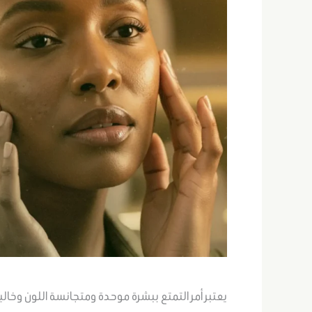
يعتبر أمر التمتع ببشرة موحدة ومتجانسة اللون وخال