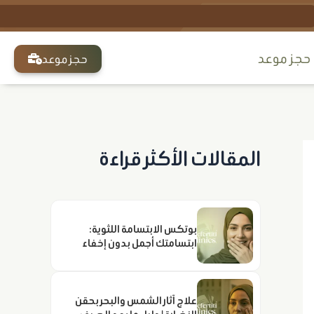
Sear
حجز ﻣﻮﻋﺪ
حجز موعد
المقالات الأكثر قراءة
بوتكس الابتسامة اللثوية:
ابتسامتك أجمل بدون إخفاء
علاج آثار الشمس والبحر بحقن