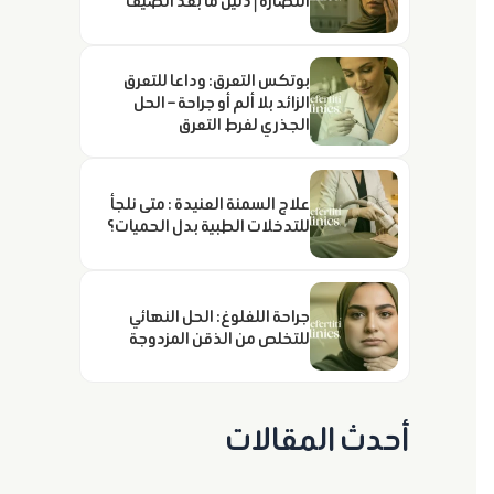
النضارة | دليل ما بعد الصيف
بوتكس التعرق: وداعا للتعرق
الزائد بلا ألم أو جراحة – الحل
الجذري لفرط التعرق
علاج السمنة العنيدة : متى نلجأ
للتدخلات الطبية بدل الحميات؟
جراحة اللغلوغ: الحل النهائي
للتخلص من الذقن المزدوجة
أحدث المقالات