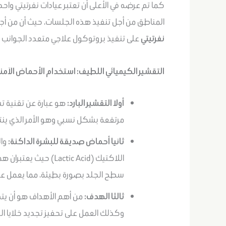
كما تم عرضه في الأعلى أن تعتبر عيادات نفرتيتي واح
المناطق من أجل تنفيذ هذه الجلسات، حيث أن من أج
نفرتيتي
على تنفيذ بروتوكول علاجي متعدد الجوانب و
التقشير الكيميائي اللطيف: استخدام الأحماض الآمنة (Mandelic, Lactic Acid) والتقشير ال
أولا التقشير البارد:
مرتفعة بشكل نسبي وهو الأمر الذي ينتج
ثانيا أحماض صديقة للبشرة الداكنة:
اللاكتيك (Lactic Acid
سطح الجلد بصورة بطيئة، مما يعمل على 
ثالثا الهدف:
من أهم الأهداف هو أن يتم إ
وكذلك العمل على تحفيز تجديد خلايا الج