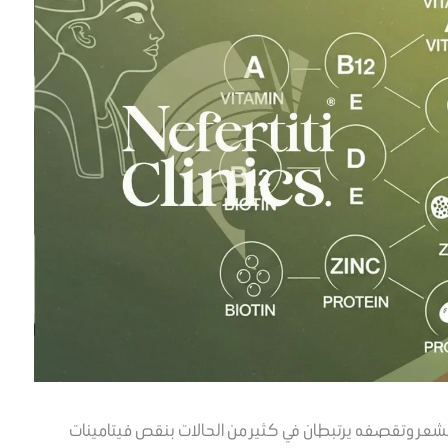
عر وتقصفه يرتبطان في كثير من الحالات بنقص فيتامينات