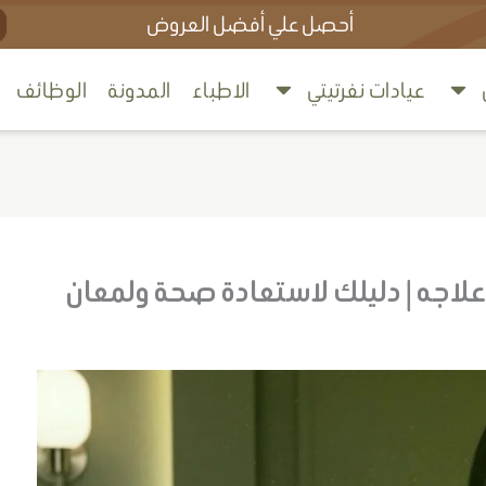
ch
أحصل علي أفضل العروض
ﻋﻴﺎدات ﻧﻔﺮﺗﻴﺘﻲ
اﻻﻃﺒﺎء
اﻟﻤﺪوﻧﺔ
الوظائف
اجه | دليلك لاستعادة صحة ولمعان