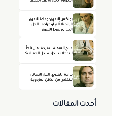
النضارة | دليل ما بعد الصيف
بوتكس التعرق: وداعا للتعرق
الزائد بلا ألم أو جراحة – الحل
الجذري لفرط التعرق
علاج السمنة العنيدة : متى نلجأ
للتدخلات الطبية بدل الحميات؟
جراحة اللغلوغ: الحل النهائي
للتخلص من الذقن المزدوجة
أحدث المقالات