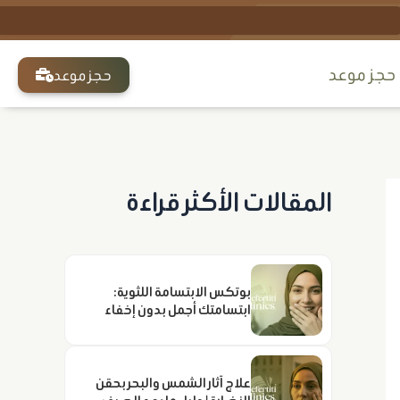
Sear
حجز ﻣﻮﻋﺪ
حجز موعد
المقالات الأكثر قراءة
بوتكس الابتسامة اللثوية:
ابتسامتك أجمل بدون إخفاء
علاج آثار الشمس والبحر بحقن