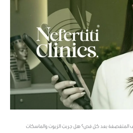
المتقصفة بعد كل قص؟ هل جربتِ الزيوت والماسكات