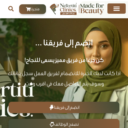
خطي
متجرنا
لى
لمحتوى
انضم إلى فريقنا ...
كن جزءًا من فريق مميز يسعى للنجاح!
اذا كانت لديك الخبرة للانضمام لفريق العمل سجل بياناتك
وسوف يتم التواصل معك في اقرب وقت.
انضم إلى فريقنا
تصفح الوظائف