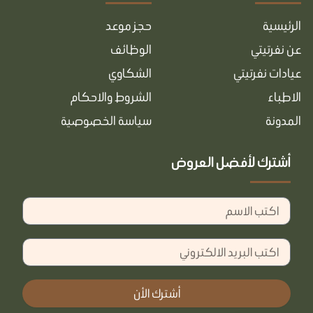
الرئيسية
حجز موعد
عن نفرتيتي
الوظائف
ﻋﻴﺎدات ﻧﻔﺮﺗﻴﺘﻲ
الشكاوي
اﻻﻃﺒﺎء
الشروط والاحكام
اﻟﻤﺪوﻧﺔ
سياسة الخصوصية
أشترك لأفضل العروض
الاسم
البريد
الالكتروني
أشترك الأن