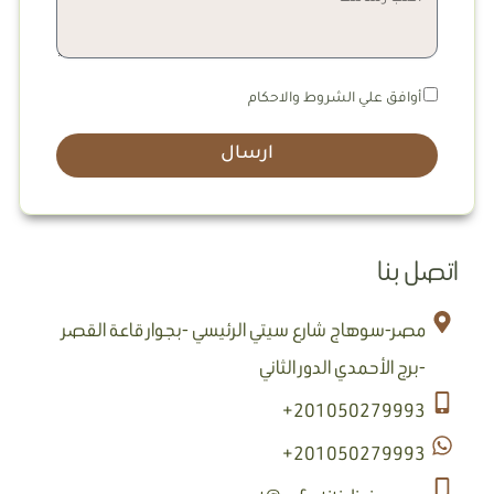
أوافق علي الشروط والاحكام
ارسال
اتصل بنا
مصر-سوهاج شارع سيتي الرئيسي -بجوار قاعة القصر
-برج الأحمدي الدور الثاني
201050279993+
201050279993+