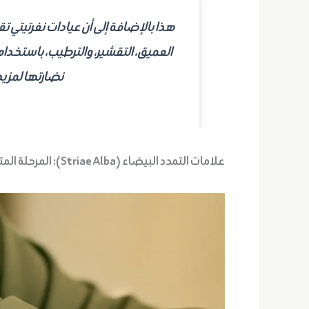
هذا بالإضافة إلى أن عيادات نفرتيتي ت
العميق، التقشير، والترطيب، باستخدام
نضارتها لمزي
علامات التمدد البيضاء (Striae Alba): المرحلة المتقدمة وكيفية التعامل معها