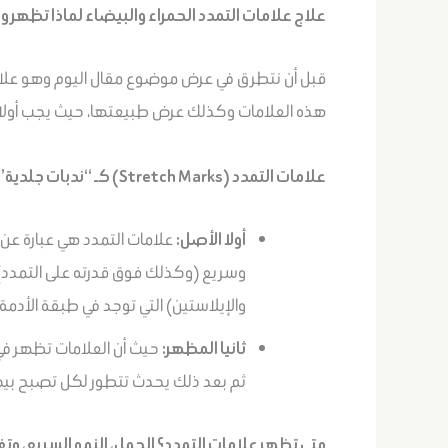
علاج علامات التمدد الحمراء والبيضاء لماذا تظهر 
قبل أن نتطرق في عرض موضوع مقال اليوم وهو علاج 
هذه العلامات وكذلك عرض طبيعتها، حيث يجب أولا 
علامات التمدد (Stretch Marks) كـ “ندبات جلدية”: تمزق ألياف الكولاجين والإيلاستين
أولا الأصل:
علامات التمدد هي عبارة عن 
وسريع (وكذلك فوق قدرته على التمدد)، 
والإيلاستين) التي توجد في طبقة الأدمة.
ثانيا المظهر:
حيث أن العلامات تظهر في ا
ثم بعد ذلك يحدث تتطور لكل تصبح بيض
متى تظهر علامات التمدد؟ الحمل، النمو السريع، وتغ