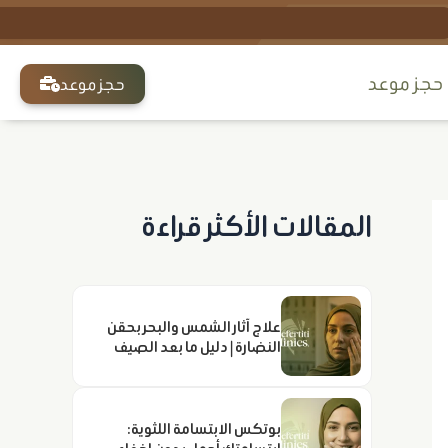
Sear
حجز ﻣﻮﻋﺪ
حجز موعد
المقالات الأكثر قراءة
علاج آثار الشمس والبحر بحقن
النضارة | دليل ما بعد الصيف
بوتكس الابتسامة اللثوية: