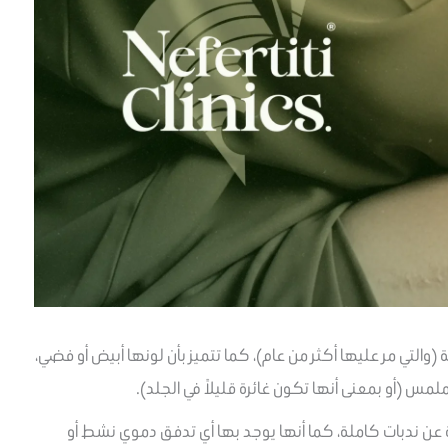
(والتي مر عليها أكثر من عام)، كما تتميز بأن لونها أبيض أو فضي،
مس (أو بمعنى أنها تكون غائرة قليلاً في الجلد).
 عن ندبات كاملة، كما أنها يوجد بها أي تدفق دموي نشط أو