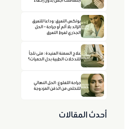
ابتسامتك أجمل بدون إخفاء
بوتكس التعرق: وداعا للتعرق
الزائد بلا ألم أو جراحة – الحل
الجذري لفرط التعرق
علاج السمنة العنيدة : متى نلجأ
للتدخلات الطبية بدل الحميات؟
جراحة اللغلوغ: الحل النهائي
للتخلص من الذقن المزدوجة
أحدث المقالات