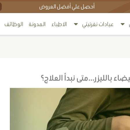
ch
أحصل علي أفضل العروض
ﻋﻴﺎدات ﻧﻔﺮﺗﻴﺘﻲ
اﻻﻃﺒﺎء
اﻟﻤﺪوﻧﺔ
الوظائف
يضاء بالليزر…متى نبدأ العلاج؟