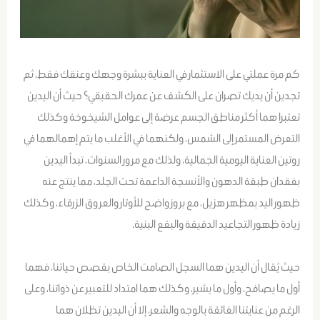
كم مرة عملتي على الاستثمار في العناية ببشرة وجهك وعنقك فقط، ثم
تجدين أن يديك تصران على الكشف عن عمرك الحقيقي؟ حيث أن اليدين
تعتبرا هما أكثر مناطق الجسم عرضة إلى عوامل الشيخوخة وكذلك
التعرض المستمر إلى الشمس، ولكنهما في الأغلب ما يتم إهمالهما في
روتين العناية اليومية الجمالية، ولذلك مع مرور السنوات، تبدأ اليدين
بفقدان طبقة الدهون والأنسجة الداعمة تحت الجلد، مما ينتج عنه
ظهور اليد بمظهر هزيل، مع بروز واضح للأوتار والعروق الزرقاء، وكذلك
زيادة ظهور التجاعيد الدقيقة والبقع البنية.
حيث يُقال أن اليدين هما السجل الصامت الخاص بقصص حياتنا، فهما
أول ما يصافح، وأول ما يشير، وكذلك هما امتداد للتعبير عن ذواتنا، وعلى
الرغم من عنايتنا الفائقة بالوجه والشعر، إلا أن اليدين تظلان هما