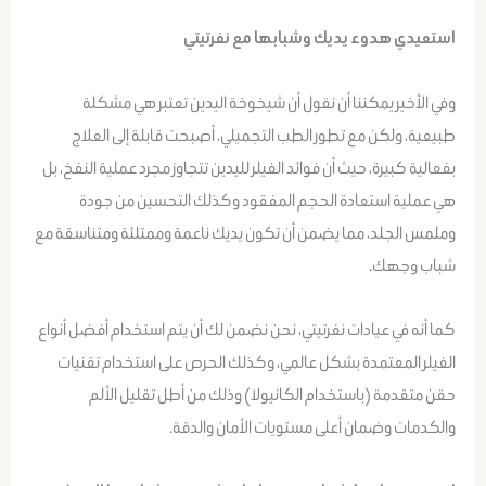
استعيدي هدوء يديك وشبابها مع نفرتيتي
وفي الأخير يمكننا أن نقول أن شيخوخة اليدين تعتبر هي مشكلة
طبيعية، ولكن مع تطور الطب التجميلي، أصبحت قابلة إلى العلاج
بفعالية كبيرة، حيث أن فوائد الفيلر لليدين تتجاوز مجرد عملية النفخ، بل
هي عملية استعادة الحجم المفقود وكذلك التحسين من جودة
وملمس الجلد، مما يضمن أن تكون يديك ناعمة وممتلئة ومتناسقة مع
شباب وجهك.
كما أنه في عيادات نفرتيتي، نحن نضمن لك أن يتم استخدام أفضل أنواع
الفيلر المعتمدة بشكل عالمي، وكذلك الحرص على استخدام تقنيات
حقن متقدمة (باستخدام الكانيولا) وذلك من أطل تقليل الألم
والكدمات وضمان أعلى مستويات الأمان والدقة.