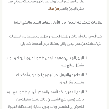
على ما هو فيبر اليدين وأنواعه وأضراره وكذلك نصائح بعد
حقن اليدين بالفيلر
من هنا
.
علامات شيخوخة اليدين: بروز الأوتار، جفاف الجلد، والبقع البنية
كما أنه في حالة أن تتآكل طبقة الدهون، تظهر مجموعة من العلامات
التي تكشف عن عمر اليدين والتي يمكننا عرض أهمها كما يلي:
البروز الوعائي:
وهو عبارة عن ظهور العروق الزرقاء والأوتار
بشكل مبالغ فيه.
التجاعيد والترهل:
حيث يصبح الجلد رقيقاً وكذلك
متجعداً مثل الورق.
البقع العمرية:
كما أنه من الممكن أن يتم ظهور بقع بنية
داكنة (وهي بقع الشمس) وذلك نتيجة سنوات من
التعرض إلى الشمس وذلك بدون حماية، (ملاحظة: الفيلر لا