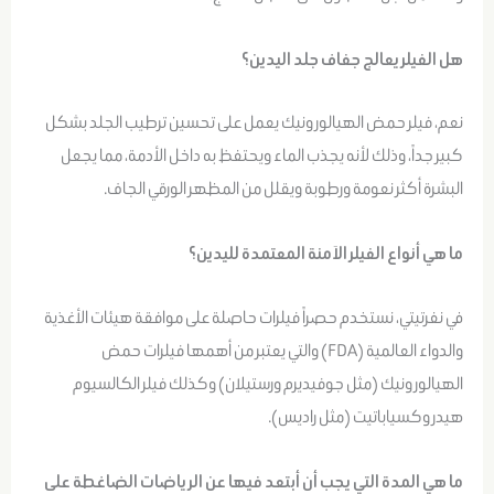
هل الفيلر يعالج جفاف جلد اليدين؟
نعم، فيلر حمض الهيالورونيك يعمل على تحسين ترطيب الجلد بشكل
كبير جداً، وذلك لأنه يجذب الماء ويحتفظ به داخل الأدمة، مما يجعل
البشرة أكثر نعومة ورطوبة ويقلل من المظهر الورقي الجاف.
ما هي أنواع الفيلر الآمنة المعتمدة لليدين؟
في نفرتيتي، نستخدم حصراً فيلرات حاصلة على موافقة هيئات الأغذية
والدواء العالمية (FDA) والتي يعتبر من أهمها فيلرات حمض
الهيالورونيك (مثل جوفيديرم ورستيلان) وكذلك فيلر الكالسيوم
هيدروكسياباتيت (مثل راديس).
ما هي المدة التي يجب أن أبتعد فيها عن الرياضات الضاغطة على