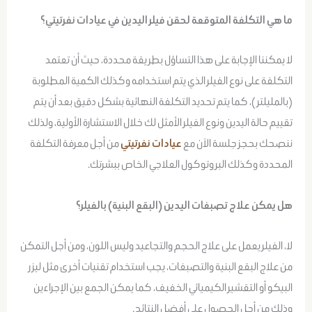
ما هي التكلفة المتوقعة لحقن فيلر اليدين في عيادات نفرتيتي؟
لا يمكننا الإجابة على هذا التساؤل بطريقة محددة، حيث أن تعتمد
التكلفة على نوع الفيلر الذي يتم استخدامه وكذلك الكمية المطلوبة
(بالمليلتر)، كما يتم تحديد التكلفة النهائية بشكل دقيق بعد أن يتم
تقييم حالة اليدين ونوع الفيلر الأمثل لك خلال الاستشارة الأولية، ولذلك
ننصحك بحجز جلسة الآن مع
عيادات نفرتيتي
من أجل معرفة التكلفة
المحددة وكذلك البروتوكول العلاجي الخاص ببشرتك.
هل يمكن علاج تصبغات اليدين (البقع البنية) بالفيلر؟
لا، الفيلر يعمل على علاج الحجم والتجاعيد وليس اللون، ومن أجل التمكن
من علاج البقع البنية والتصبغات، يجب استخدام تقنيات أخرى مثل ليزر
البيكو أو التقشير الكيميائي الخفيف، كما يمكن الجمع بين الإجراءين
وذلك من أجل الحصول على أفضل النتائج.