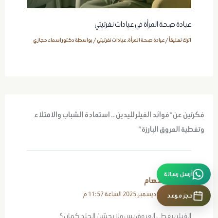
عيادة صحة المرأة في عيادات نفرتيتي
اترك تعليقاً
/
عيادة صحة المرأة
,
عيادات نفرتيتي
/ بواسطة
دكتور اسماء حجازي
فكرتين عن“فوائد الفيلر لليدين .. استعادة الشباب والامتلاء
وتغطية العروق البارزة”
أرسل رسالة
سهام
18 ديسمبر، 2025 الساعة 11:57 م
حجز موعد
الفيلر بيغطي العروق بس ولا يحسّن الجلد كمان ؟