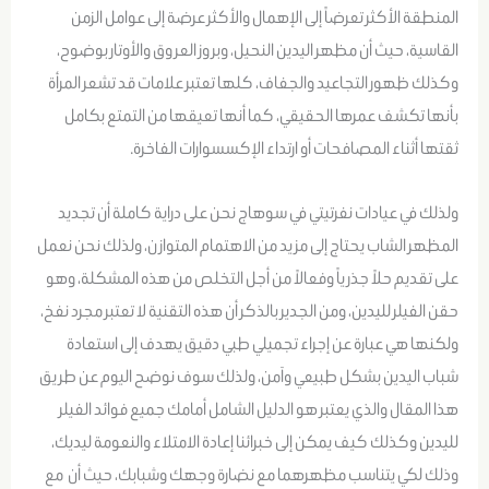
المنطقة الأكثر تعرضاً إلى الإهمال والأكثر عرضة إلى عوامل الزمن
القاسية، حيث أن مظهر اليدين النحيل، وبروز العروق والأوتار بوضوح،
وكذلك ظهور التجاعيد والجفاف، كلها تعتبر علامات قد تشعر المرأة
بأنها تكشف عمرها الحقيقي، كما أنها تعيقها من التمتع بكامل
ثقتها أثناء المصافحات أو ارتداء الإكسسوارات الفاخرة.
ولذلك في عيادات نفرتيتي في سوهاج نحن على دراية كاملة أن تجديد
المظهر الشاب يحتاج إلى مزيد من الاهتمام المتوازن، ولذلك نحن نعمل
على تقديم حلاً جذرياً وفعالاً من أجل التخلص من هذه المشكلة، وهو
حقن الفيلر لليدين، ومن الجدير بالذكر أن هذه التقنية لا تعتبر مجرد نفخ،
ولكنها هي عبارة عن إجراء تجميلي طبي دقيق يهدف إلى استعادة
شباب اليدين بشكل طبيعي وآمن، ولذلك سوف نوضح اليوم عن طريق
هذا المقال والذي يعتبر هو الدليل الشامل أمامك جميع فوائد الفيلر
لليدين وكذلك كيف يمكن إلى خبرائنا إعادة الامتلاء والنعومة ليديك،
وذلك لكي يتناسب مظهرهما مع نضارة وجهك وشبابك، حيث أن مع