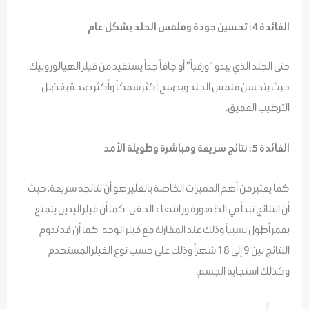
الفائدة 4: تحسين جودة وملمس الجلد بشكل عام
حتى الجلد الذي يبدو “ورقياً” أو جافاً جداً يستفيد من فيلر الهيالورونيك،
حيث يتحسن ملمس الجلد ويصبح أكثر سمكاً وأكثر صحة بفضل
الترطيب العميق.
الفائدة 5: نتائج سريعة ومباشرة وطويلة الأمد
كما يعتبر من أهم المميزات الخاصة بالفلير هو أن نتائجه سريعة، حيث
أن النتائج تبدأ في الظهور فور انتهاء الحقن، كما أن فيلر اليدين يتمتع
بعمر أطول نسبياً وذلك عند المقارنة مع فيلر الوجه، كما أن قد تدوم
النتائج بين 9 إلى 18 شهراً وذلك على حسب نوع الفيلر المستخدم
وكذلك استجابة الجسم.